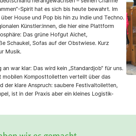
üddeutschland herangewachsen – seinen Charme
men“-Spirit hat es sich bis heute bewahrt. Im
 über House und Pop bis hin zu Indie und Techno.
onalen Künstler:innen, die hier eine Plattform
osphäre: Das grüne Hofgut Aichet,
ße Schaukel, Sofas auf der Obstwiese. Kurz
ur Musik.
an war klar: Das wird kein „Standardjob“ für uns.
 mobilen Komposttoiletten verteilt über das
 der klare Anspruch: saubere Festivaltoiletten,
l, ist in der Praxis aber ein kleines Logistik-
haben wir es gemacht