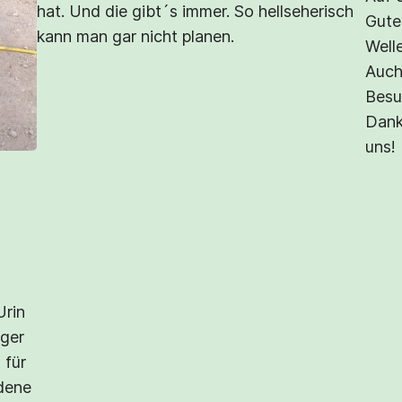
hat. Und die gibt´s immer. So hellseherisch
Gute
kann man gar nicht planen.
Well
Auch
Besu
Dank
uns!
Urin
ger
 für
edene