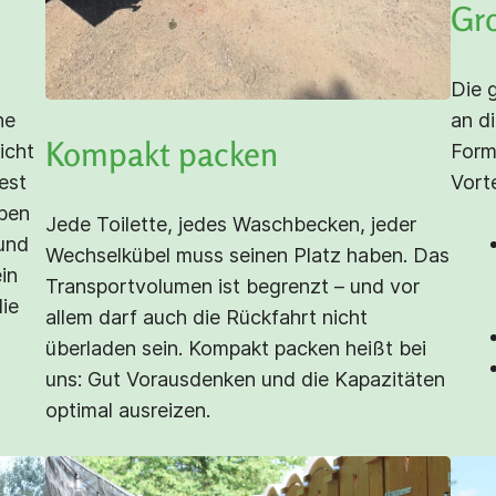
Gro
Die 
he
an d
Kompakt packen
icht
Form
est
Vorte
ben
Jede Toilette, jedes Waschbecken, jeder
 und
Wechselkübel muss seinen Platz haben. Das
ein
Transportvolumen ist begrenzt – und vor
die
allem darf auch die Rückfahrt nicht
überladen sein. Kompakt packen heißt bei
uns: Gut Vorausdenken und die Kapazitäten
optimal ausreizen.