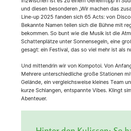
Inzwischen ist es zu einem Geheimtipp in S
und diesen besonderen „Wir machen das zusam
Line-up 2025 fanden sich 65 Acts: von Disco
Bekannte Namen teilen sich die Bühne mit regi
bekommen. So bunt wie die Musik ist die Atm
Schattenplätze unter Sonnensegeln, eine gro
gesagt: ein Festival, das so viel mehr ist als n
Und mittendrin wir von Kompotoi. Von Anfang 
Mehrere unterschiedliche große Stationen mit
Gelände, ein vergleichsweise kleines Team und
kurze Schlangen, entspannte Vibes. Klingt simpe
Abenteuer.
Hinter den Kulissen: So 