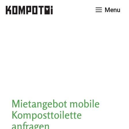
Zum
Menu
Inhalt
springen
Mietangebot mobile
Komposttoilette
anfragen